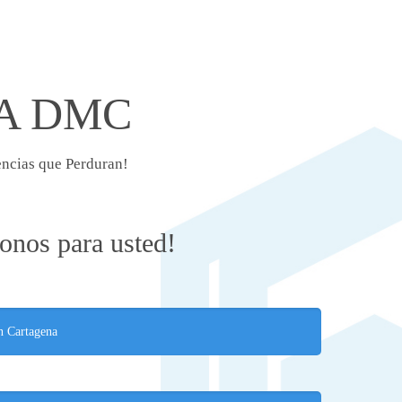
A DMC
encias que Perduran!
nos para usted!
n Cartagena